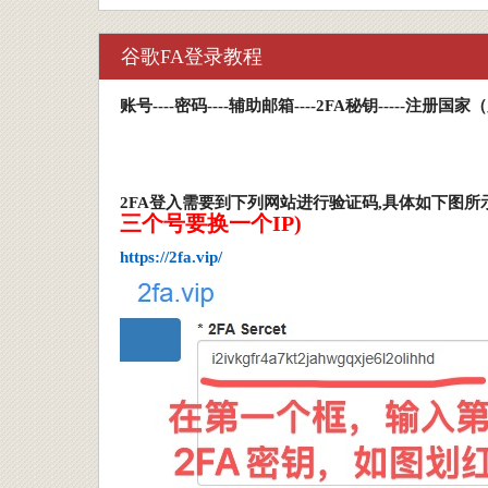
谷歌FA登录教程
账号
----
密码
----
辅助邮箱
-
---2FA
秘钥
-
----
注册国家
（
2FA
登入需要到下列网站进行验证码
,
具体如下图所
三个号要换一个IP
)
https://2fa.vip/